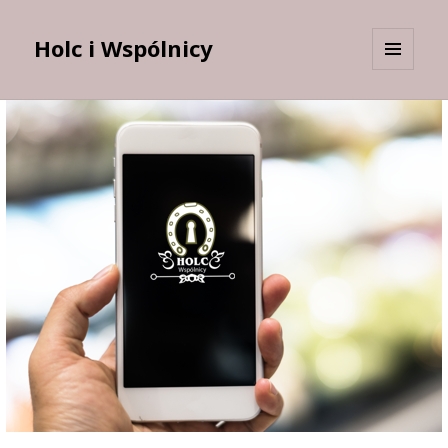
Holc i Wspólnicy
MENU
I
WIDGETY